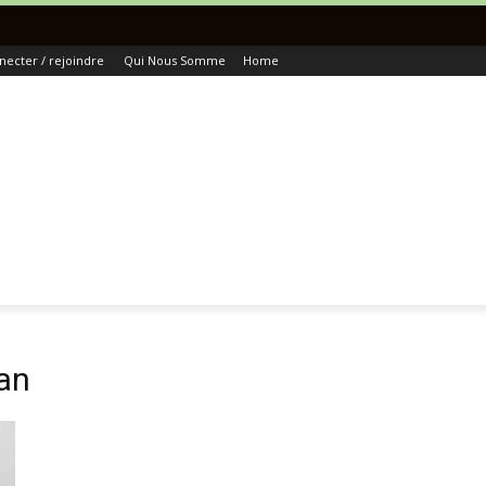
To
necter / rejoindre
Qui Nous Somme
Home
an