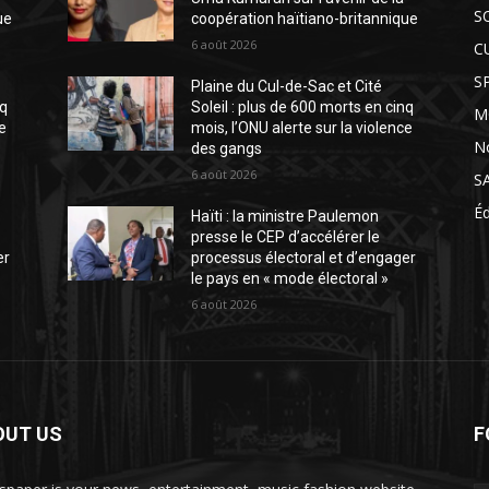
S
ue
coopération haïtiano-britannique
6 août 2026
C
S
Plaine du Cul-de-Sac et Cité
nq
Soleil : plus de 600 morts en cinq
M
ce
mois, l’ONU alerte sur la violence
N
des gangs
6 août 2026
S
É
Haïti : la ministre Paulemon
presse le CEP d’accélérer le
er
processus électoral et d’engager
le pays en « mode électoral »
6 août 2026
OUT US
F