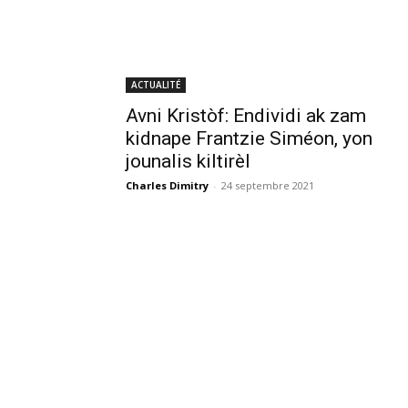
ACTUALITÉ
Avni Kristòf: Endividi ak zam
kidnape Frantzie Siméon, yon
jounalis kiltirèl
Charles Dimitry
-
24 septembre 2021