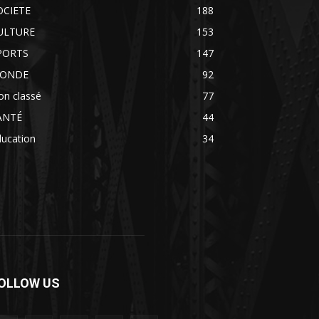
OCIETE
188
ULTURE
153
PORTS
147
ONDE
92
on classé
77
ANTÉ
44
ducation
34
OLLOW US