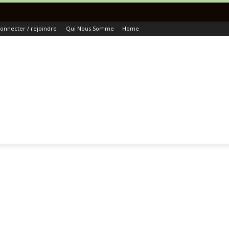
Tou
onnecter / rejoindre
Qui Nous Somme
Home