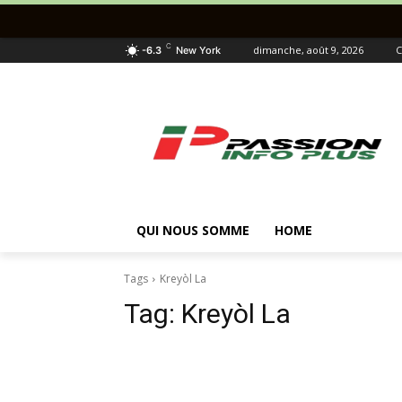
C
dimanche, août 9, 2026
C
-6.3
New York
QUI NOUS SOMME
HOME
Tags
Kreyòl La
Tag:
Kreyòl La