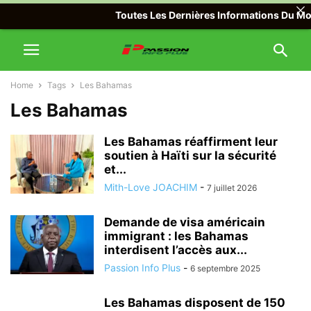
Toutes Les Dernières Informations Du Mond
Home
Tags
Les Bahamas
Les Bahamas
Les Bahamas réaffirment leur
soutien à Haïti sur la sécurité
et...
Mith-Love JOACHIM
-
7 juillet 2026
Demande de visa américain
immigrant : les Bahamas
interdisent l’accès aux...
Passion Info Plus
-
6 septembre 2025
Les Bahamas disposent de 150