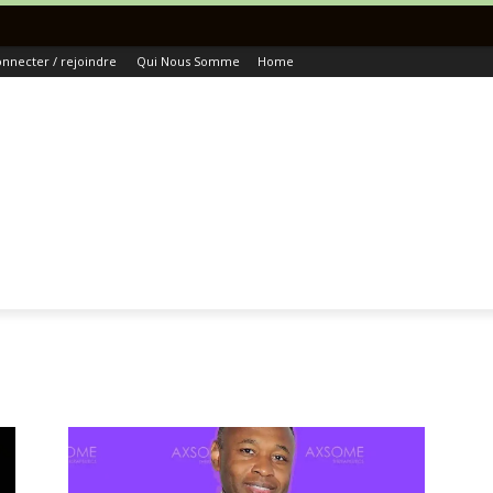
To
nnecter / rejoindre
Qui Nous Somme
Home