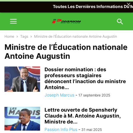
Toutes Les Dernières Informations Du Mo
Home
Tags
Ministre de l’Éducation nationale Antoine Augustin
Ministre de l’Éducation nationale
Antoine Augustin
Dossier nomination : des
professeurs stagiaires
dénoncent l’inaction du ministre
Antoine...
Joseph Marcus
-
17 septembre 2025
Lettre ouverte de Spensherly
Claude à M. Antoine Augustin,
Ministre de...
Passion Info Plus
-
31 mai 2025