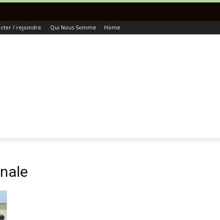
T
ter / rejoindre
Qui Nous Somme
Home
onale