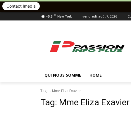
Contact Imédia
C
vendredi, août 7, 2026
Co
-6.3
New York
QUI NOUS SOMME
HOME
Tags
Mme Eliza Exavier
Tag:
Mme Eliza Exavier