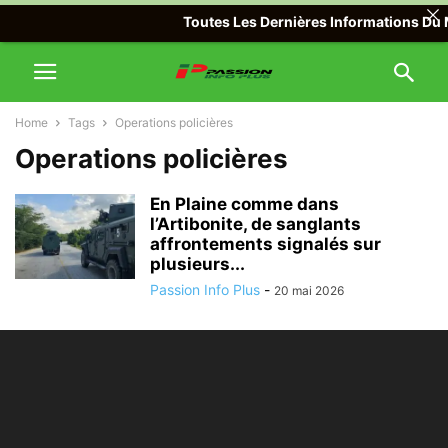
Toutes Les Dernières Informations Du M
Home
Tags
Operations policières
Operations policières
En Plaine comme dans
l’Artibonite, de sanglants
affrontements signalés sur
plusieurs...
Passion Info Plus
-
20 mai 2026