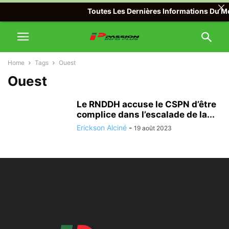
Toutes Les Dernières Informations Du Mon
Home
Tags
Ouest
Ouest
Le RNDDH accuse le CSPN d’être
complice dans l’escalade de la...
Erickson Alciné
-
19 août 2023