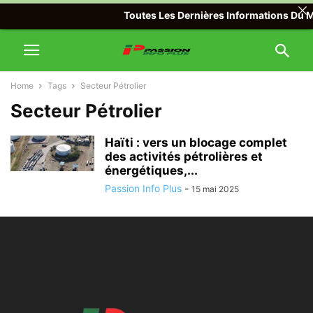
Toutes Les Dernières Informations Du Mo
Home
Tags
Secteur Pétrolier
Secteur Pétrolier
Haïti : vers un blocage complet
des activités pétrolières et
énergétiques,...
Passion Info Plus
-
15 mai 2025