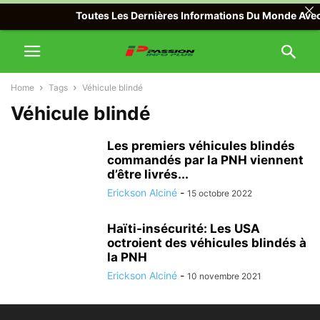
Toutes Les Dernières Informations Du Monde Avec Pa
Home
Tags
Véhicule blindé
Véhicule blindé
Les premiers véhicules blindés
commandés par la PNH viennent
d’être livrés...
Erickson Alciné
-
15 octobre 2022
Haïti-insécurité: Les USA
octroient des véhicules blindés à
la PNH
Erickson Alciné
-
10 novembre 2021