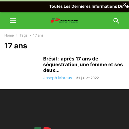
Toutes Les Dernières Informations Du Mon
Home
Tags
17 ans
17 ans
Brésil : après 17 ans de
séquestration, une femme et ses
deux...
Joseph Marcus
-
31 juillet 2022