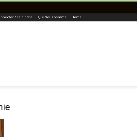
To
nnecter / rejoindre
Qui Nous Somme
Home
nie