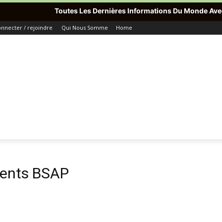
Toutes Les Dernières Informations Du Monde Avec Pass
nnecter / rejoindre
Qui Nous Somme
Home
gents BSAP