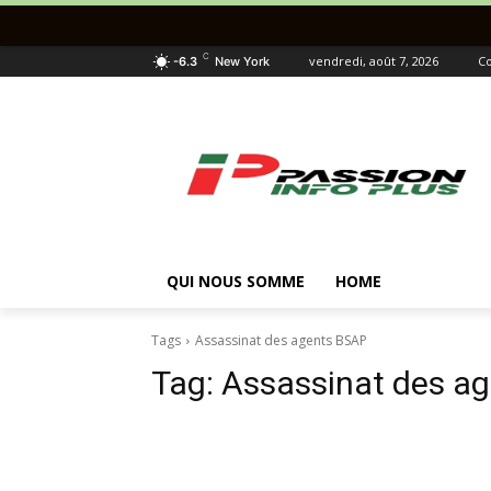
C
vendredi, août 7, 2026
Co
-6.3
New York
QUI NOUS SOMME
HOME
Tags
Assassinat des agents BSAP
Tag:
Assassinat des a