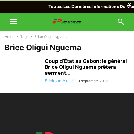
Toutes Les Dernières Informations Du Mond
Home
Tags
Brice Oligui Nguema
Brice Oligui Nguema
Coup d’État au Gabon: le général
Brice Oligui Nguema prêtera
serment...
Erickson Alciné
-
1 septembre 2023