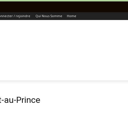
T
nnecter / rejoindre
Qui Nous Somme
Home
t-au-Prince