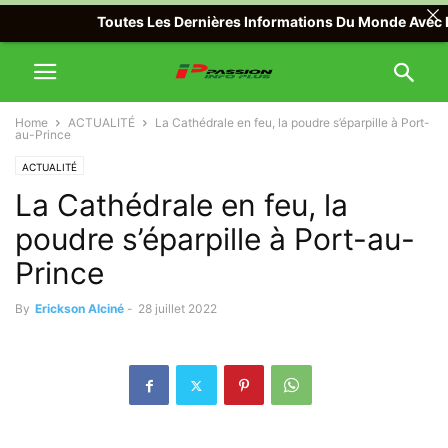
Toutes Les Dernières Informations Du Monde Avec Passio
Home
ACTUALITÉ
La Cathédrale en feu, la poudre s’éparpille à Port-
au-Prince
ACTUALITÉ
La Cathédrale en feu, la
poudre s’éparpille à Port-au-
Prince
By
Erickson Alciné
-
28 juillet 2022