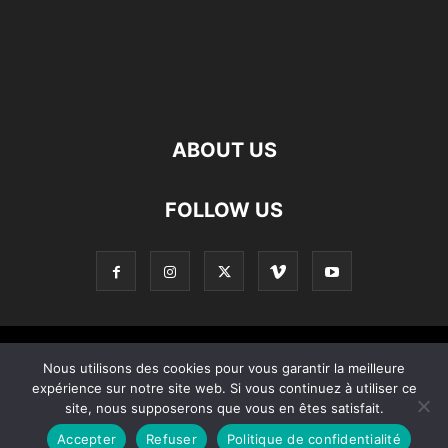
ABOUT US
FOLLOW US
Contact
Apropos De Nous
Politique de confidentialité
Nous utilisons des cookies pour vous garantir la meilleure
expérience sur notre site web. Si vous continuez à utiliser ce
Home
site, nous supposerons que vous en êtes satisfait.
Accepter
Refuser
Politique de confidentialité
© Copyright © 2021 – Created by 0KOD KOMINOTE