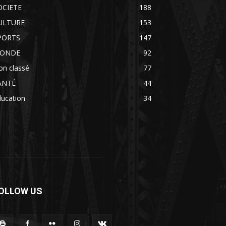
OCIETE
188
ULTURE
153
PORTS
147
ONDE
92
on classé
77
ANTÉ
44
ducation
34
OLLOW US