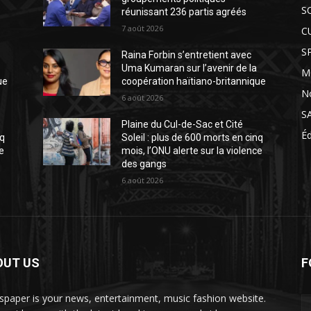
S
réunissant 236 partis agréés
7 août 2026
C
S
Raina Forbin s’entretient avec
Uma Kumaran sur l’avenir de la
M
ue
coopération haïtiano-britannique
N
6 août 2026
S
Plaine du Cul-de-Sac et Cité
É
nq
Soleil : plus de 600 morts en cinq
ce
mois, l’ONU alerte sur la violence
des gangs
6 août 2026
OUT US
F
paper is your news, entertainment, music fashion website.