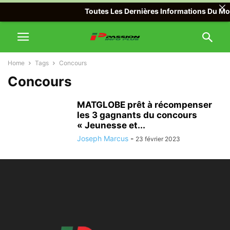
Toutes Les Dernières Informations Du Mond
Home
Tags
Concours
Concours
MATGLOBE prêt à récompenser
les 3 gagnants du concours
« Jeunesse et...
Joseph Marcus
-
23 février 2023