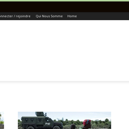
To
nnecter / rejoindre
Qui Nous Somme
Home