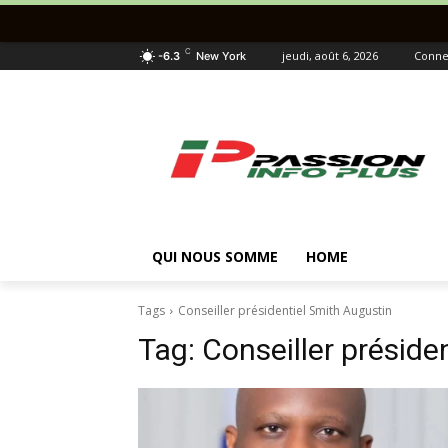
C
jeudi, août 6, 2026
Connec
-6.3
New York
QUI NOUS SOMME
HOME
Tags
Conseiller présidentiel Smith Augustin
Tag:
Conseiller préside