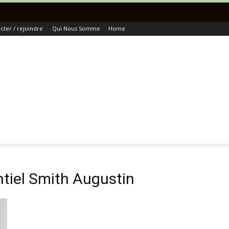
T
ter / rejoindre
Qui Nous Somme
Home
ntiel Smith Augustin