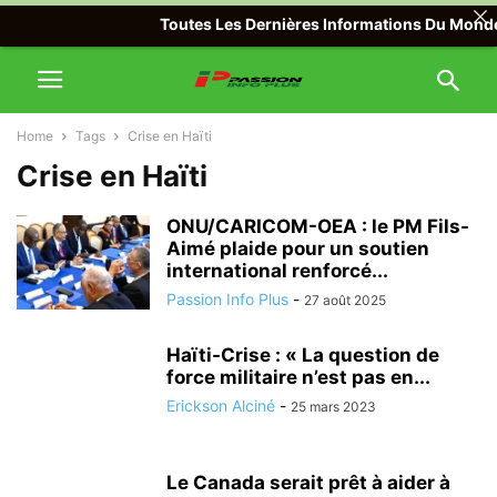
Toutes Les Dernières Informations Du Monde Av
Home
Tags
Crise en Haïti
Crise en Haïti
ONU/CARICOM-OEA : le PM Fils-
Aimé plaide pour un soutien
international renforcé...
Passion Info Plus
-
27 août 2025
Haïti-Crise : « La question de
force militaire n’est pas en...
Erickson Alciné
-
25 mars 2023
Le Canada serait prêt à aider à