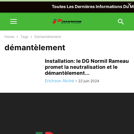
Toutes Les Dernières Informations Du Mon
Home
Tags
Démantèlement
démantèlement
Installation: le DG Normil Rameau
promet la neutralisation et le
démantèlement...
Erickson Alciné
-
22 juin 2024