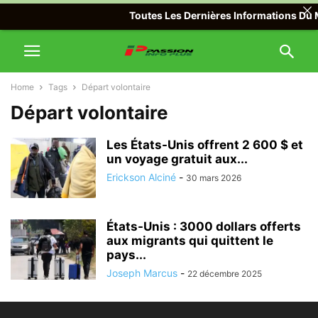
Toutes Les Dernières Informations Du Mo
Home
Tags
Départ volontaire
Départ volontaire
Les États-Unis offrent 2 600 $ et
un voyage gratuit aux...
Erickson Alciné
-
30 mars 2026
États-Unis : 3000 dollars offerts
aux migrants qui quittent le
pays...
Joseph Marcus
-
22 décembre 2025