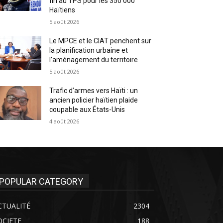
fin au TPS pour les 350 000
Haïtiens
5 août 2026
Le MPCE et le CIAT penchent sur
la planification urbaine et
l’aménagement du territoire
5 août 2026
Trafic d’armes vers Haïti : un
ancien policier haïtien plaide
coupable aux États-Unis
4 août 2026
POPULAR CATEGORY
CTUALITÉ
2304
OCIETE
188