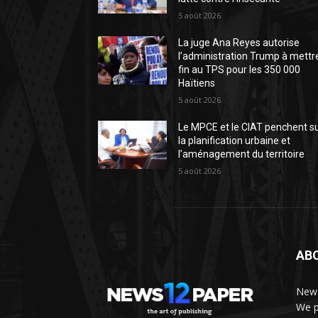
5 août 2026
La juge Ana Reyes autorise
l’administration Trump à mettr
fin au TPS pour les 350 000
Haïtiens
5 août 2026
Le MPCE et le CIAT penchent s
la planification urbaine et
l’aménagement du territoire
5 août 2026
AB
News
We p