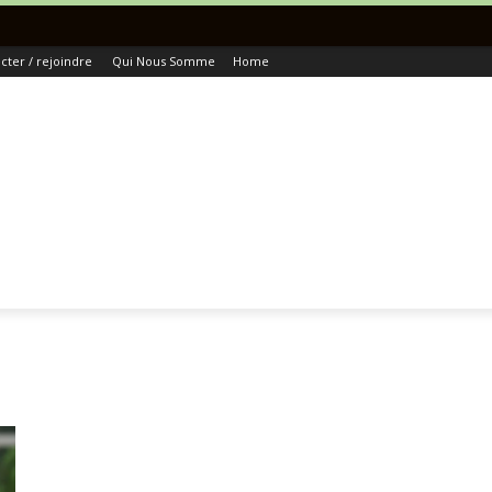
Toutes 
ter / rejoindre
Qui Nous Somme
Home