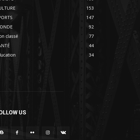
ULTURE
153
PORTS
147
ONDE
92
on classé
77
ANTÉ
44
ducation
34
OLLOW US