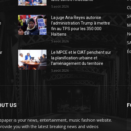
5 août 2026
C
S
La juge Ana Reyes autorise
e
l’administration Trump à mettre
M
fin au TPS pour les 350 000
N
Haïtiens
5 août 2026
S
É
ur
Le MPCE et le CIAT penchent sur
la planification urbaine et
l’aménagement du territoire
5 août 2026
OUT US
F
paper is your news, entertainment, music fashion website.
rovide you with the latest breaking news and videos