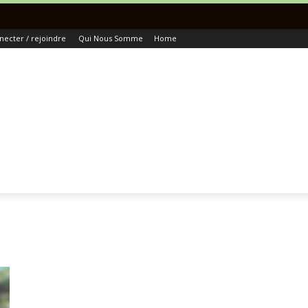
Tout
necter / rejoindre
Qui Nous Somme
Home