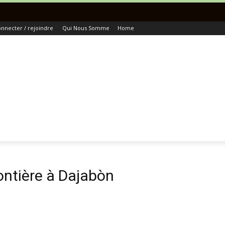
T
nnecter / rejoindre
Qui Nous Somme
Home
ontière à Dajabòn