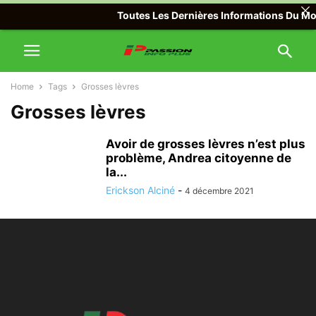
Toutes Les Dernières Informations Du Mond
Home
Tags
Grosses lèvres
Grosses lèvres
Avoir de grosses lèvres n’est plus
problème, Andrea citoyenne de
la...
Erickson Alciné
-
4 décembre 2021