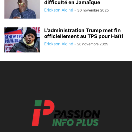
difficulté en Jamaïque
Erickson Alciné
-
30 novembre 2025
L’administration Trump met fin
officiellement au TPS pour Haïti
Erickson Alciné
-
26 novembre 2025