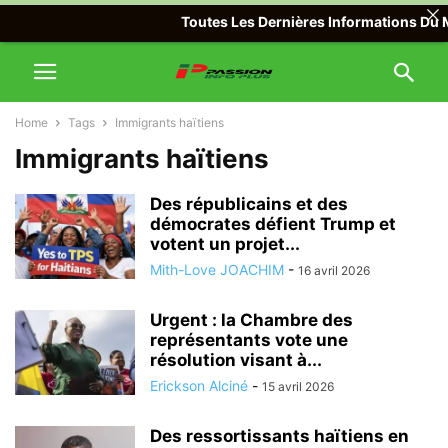
Toutes Les Dernières Informations Du Mo
Home
Tags
Immigrants haïtiens
Immigrants haïtiens
Des républicains et des
démocrates défient Trump et
votent un projet...
Mith-Love JOACHIM
-
16 avril 2026
Urgent : la Chambre des
représentants vote une
résolution visant à...
Erickson Alciné
-
15 avril 2026
Des ressortissants haïtiens en