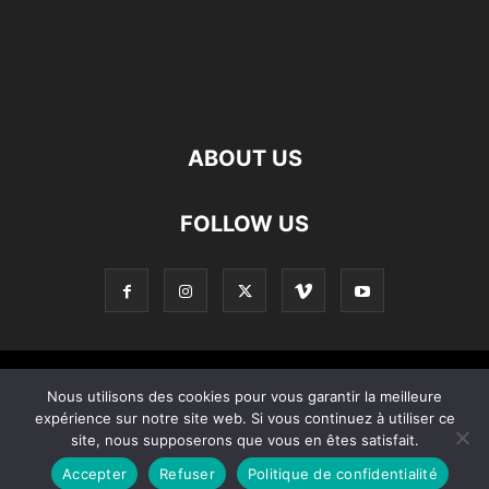
ABOUT US
FOLLOW US
Contact
Apropos De Nous
Politique de confidentialité
Nous utilisons des cookies pour vous garantir la meilleure
expérience sur notre site web. Si vous continuez à utiliser ce
Home
site, nous supposerons que vous en êtes satisfait.
Accepter
Refuser
Politique de confidentialité
© Copyright © 2021 – Created by 0KOD KOMINOTE