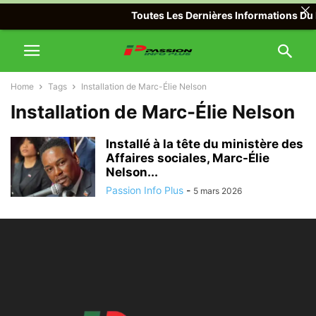
Toutes Les Dernières Informations Du M
Home
Tags
Installation de Marc-Élie Nelson
Installation de Marc-Élie Nelson
Installé à la tête du ministère des
Affaires sociales, Marc-Élie
Nelson...
Passion Info Plus
-
5 mars 2026