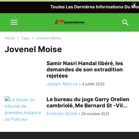
Toutes Les Dernières Informations Du Mond
Home
Tags
Jovenel Moise
Jovenel Moise
Samir Nasri Handal libéré, les
demandes de son extradition
rejetées
Joseph Marcus
-
4 juillet 2022
Le bureau du juge Garry Orelien
cambriolé, Me Bernard St -Vil...
Erickson Alciné
-
29 octobre 2021