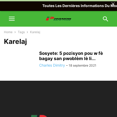
Toutes Les Dernières Informations Du Mond
Home
Tags
Karelaj
Karelaj
Sosyete: 5 pozisyon pou w fè
bagay san pwoblèm lè li...
Charles Dimitry
-
18 septembre 2021