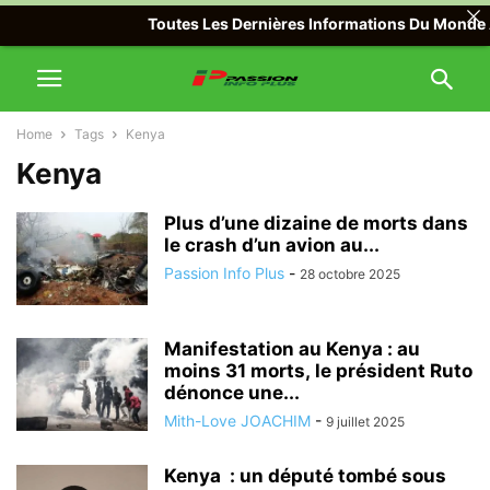
Toutes Les Dernières Informations Du Monde Ave
Home
Tags
Kenya
Kenya
Plus d’une dizaine de morts dans
le crash d’un avion au...
Passion Info Plus
-
28 octobre 2025
Manifestation au Kenya : au
moins 31 morts, le président Ruto
dénonce une...
Mith-Love JOACHIM
-
9 juillet 2025
Kenya : un député tombé sous