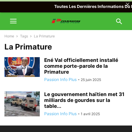
Toutes Les Dernières Informations Du M
Home
Tags
La Primature
La Primature
Ené Val officiellement installé
comme porte-parole de la
Primature
Passion Info Plus
-
25 juin 2025
Le gouvernement haïtien met 31
milliards de gourdes sur la
table...
Passion Info Plus
-
1 avril 2025