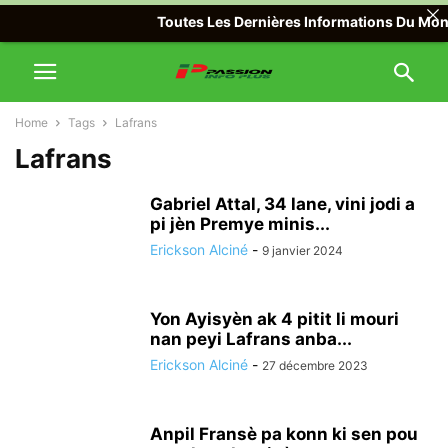
Toutes Les Dernières Informations Du Monde
Home
Tags
Lafrans
Lafrans
Gabriel Attal, 34 lane, vini jodi a
pi jèn Premye minis...
Erickson Alciné
-
9 janvier 2024
Yon Ayisyèn ak 4 pitit li mouri
nan peyi Lafrans anba...
Erickson Alciné
-
27 décembre 2023
Anpil Fransè pa konn ki sen pou