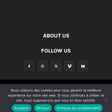
ABOUT US
FOLLOW US
Contact
Apropos De Nous
Politique de confidentialité
Nous utilisons des cookies pour vous garantir la meilleure
expérience sur notre site web. Si vous continuez à utiliser ce
Home
site, nous supposerons que vous en êtes satisfait.
Accepter
Refuser
Politique de confidentialité
© Copyright © 2021 – Created by 0KOD KOMINOTE