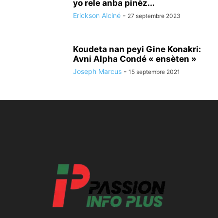
yo rele anba pinèz...
Erickson Alciné
-
27 septembre 2023
Koudeta nan peyi Gine Konakri:
Avni Alpha Condé « ensèten »
Joseph Marcus
-
15 septembre 2021