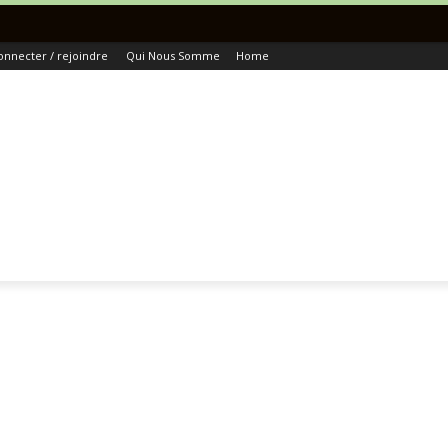
To
onnecter / rejoindre
Qui Nous Somme
Home