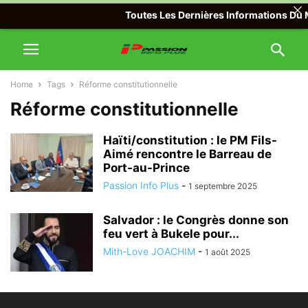
Toutes Les Dernières Informations Du Mo
Home
Tags
Réforme constitutionnelle
Réforme constitutionnelle
Haïti/constitution : le PM Fils-
Aimé rencontre le Barreau de
Port-au-Prince
Passion Info Plus
-
1 septembre 2025
Salvador : le Congrès donne son
feu vert à Bukele pour...
Mith-Love JOACHIM
-
1 août 2025