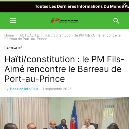
Toutes Les Dernières Informations Du Monde Avec Pa
Home
ACTUALITÉ
Haïti/constitution : le PM Fils-Aimé rencontre le
Barreau de Port-au-Prince
ACTUALITÉ
Haïti/constitution : le PM Fils-
Aimé rencontre le Barreau de
Port-au-Prince
By
Passion Info Plus
-
1 septembre 2025