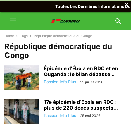
Toutes Les Dernières Informations Du M
Home
Tags
République démocratique du Congo
République démocratique du
Congo
Épidémie d’Ébola en RDC et en
Ouganda : le bilan dépasse...
Passion Info Plus
-
22 juillet 2026
17e épidémie d’Ebola en RDC :
plus de 220 décès suspects...
Passion Info Plus
-
25 mai 2026