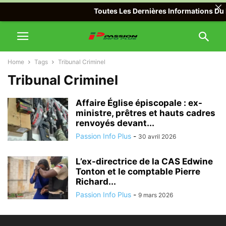
Toutes Les Dernières Informations Du M
Home
Tags
Tribunal Criminel
Tribunal Criminel
Affaire Église épiscopale : ex-
ministre, prêtres et hauts cadres
renvoyés devant...
Passion Info Plus
-
30 avril 2026
L’ex-directrice de la CAS Edwine
Tonton et le comptable Pierre
Richard...
Passion Info Plus
-
9 mars 2026