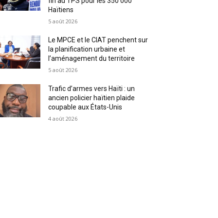
fin au TPS pour les 350 000
Haïtiens
5 août 2026
Le MPCE et le CIAT penchent sur
la planification urbaine et
l’aménagement du territoire
5 août 2026
Trafic d’armes vers Haïti : un
ancien policier haïtien plaide
coupable aux États-Unis
4 août 2026