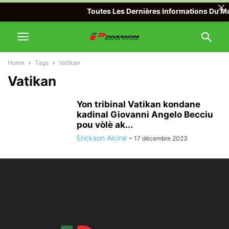
Toutes Les Dernières Informations Du Mon
Home
Tags
Vatikan
Vatikan
Yon tribinal Vatikan kondane
kadinal Giovanni Angelo Becciu
pou vòlè ak...
Erickson Alciné
-
17 décembre 2023