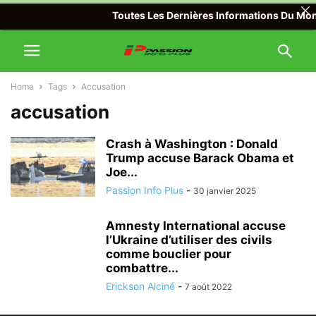
Toutes Les Dernières Informations Du Monde
Home
Tags
Accusation
accusation
Crash à Washington : Donald
Trump accuse Barack Obama et
Joe...
Passion Info Plus
-
30 janvier 2025
Amnesty International accuse
l’Ukraine d’utiliser des civils
comme bouclier pour
combattre...
Erickson Alciné
-
7 août 2022