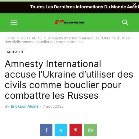
Toutes Les Dernières Informations Du Monde Avec Passion
Home
ACTUALITÉ
Amnesty International accuse l’Ukraine d’utiliser
des civils comme bouclier pour combattre les...
ACTUALITÉ
Amnesty International
accuse l’Ukraine d’utiliser des
civils comme bouclier pour
combattre les Russes
By
Erickson Alciné
-
7 août 2022