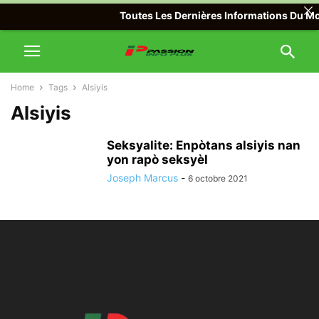
Toutes Les Dernières Informations Du Mon
Home
Tags
Alsiyis
Alsiyis
Seksyalite: Enpòtans alsiyis nan
yon rapò seksyèl
Joseph Marcus
-
6 octobre 2021