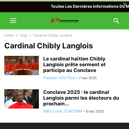
Toutes Les Dernières Informations Du Mon
Home
Tags
Cardinal Chibly Langlois
Cardinal Chibly Langlois
Le cardinal haïtien Chibly
Langlois prête serment et
participe au Conclave
Passion Info Plus
-
7 mai 2025
Conclave 2025 : le cardinal
Langlois parmi les électeurs du
prochain...
Mith-Love JOACHIM
-
6 mai 2025