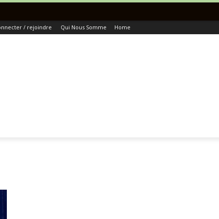
Toutes L
nnecter / rejoindre
Qui Nous Somme
Home