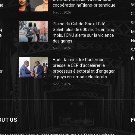
S
ue
coopération haïtiano-britannique
6 août 2026
C
S
Plaine du Cul-de-Sac et Cité
nq
Soleil : plus de 600 morts en cinq
M
ce
mois, l’ONU alerte sur la violence
N
des gangs
6 août 2026
S
É
Haïti : la ministre Paulemon
presse le CEP d’accélérer le
er
processus électoral et d’engager
le pays en « mode électoral »
6 août 2026
OUT US
F