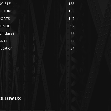
OCIETE
188
ULTURE
153
PORTS
147
ONDE
92
on classé
77
ANTÉ
44
ducation
34
OLLOW US