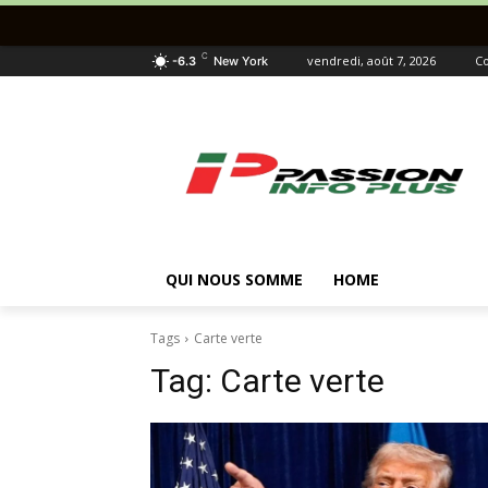
C
vendredi, août 7, 2026
Co
-6.3
New York
QUI NOUS SOMME
HOME
Tags
Carte verte
Tag:
Carte verte