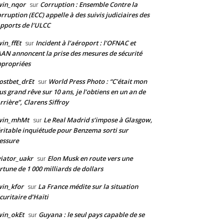
win_nqor
Corruption : Ensemble Contre la
sur
rruption (ECC) appelle à des suivis judiciaires des
pports de l’ULCC
in_ffEt
Incident à l’aéroport : l’OFNAC et
sur
AAN annoncent la prise des mesures de sécurité
propriées
stbet_drEt
World Press Photo : “C’était mon
sur
us grand rêve sur 10 ans, je l’obtiens en un an de
rrière”, Clarens Siffroy
win_mhMt
Le Real Madrid s’impose à Glasgow,
sur
ritable inquiétude pour Benzema sorti sur
essure
iator_uakr
Elon Musk en route vers une
sur
rtune de 1 000 milliards de dollars
in_kfor
La France médite sur la situation
sur
curitaire d’Haïti
in_okEt
Guyana : le seul pays capable de se
sur