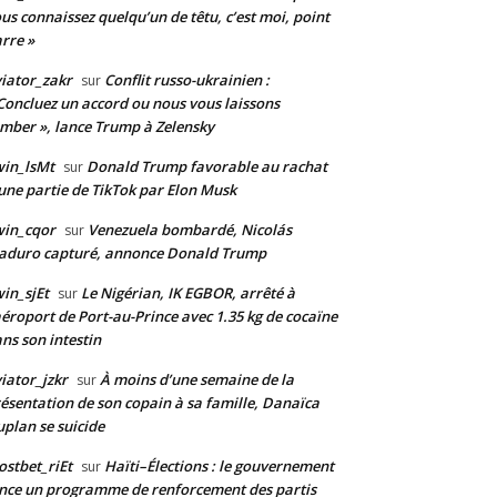
us connaissez quelqu’un de têtu, c’est moi, point
rre »
iator_zakr
Conflit russo-ukrainien :
sur
Concluez un accord ou nous vous laissons
mber », lance Trump à Zelensky
in_lsMt
Donald Trump favorable au rachat
sur
une partie de TikTok par Elon Musk
win_cqor
Venezuela bombardé, Nicolás
sur
aduro capturé, annonce Donald Trump
in_sjEt
Le Nigérian, IK EGBOR, arrêté à
sur
aéroport de Port-au-Prince avec 1.35 kg de cocaïne
ns son intestin
iator_jzkr
À moins d’une semaine de la
sur
ésentation de son copain à sa famille, Danaïca
plan se suicide
stbet_riEt
Haïti–Élections : le gouvernement
sur
nce un programme de renforcement des partis