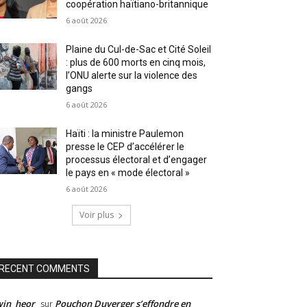
coopération haïtiano-britannique
6 août 2026
Plaine du Cul-de-Sac et Cité Soleil
: plus de 600 morts en cinq mois,
l’ONU alerte sur la violence des
gangs
6 août 2026
Haïti : la ministre Paulemon
presse le CEP d’accélérer le
processus électoral et d’engager
le pays en « mode électoral »
6 août 2026
Voir plus
RECENT COMMENTS
win_heor
Pouchon Duverger s’effondre en
sur