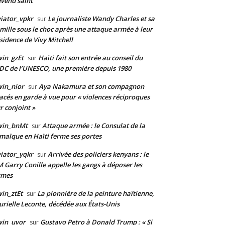
venu saint
iator_vpkr
Le journaliste Wandy Charles et sa
sur
mille sous le choc après une attaque armée à leur
sidence de Vivy Mitchell
in_gzEt
Haïti fait son entrée au conseil du
sur
DC de l’UNESCO, une première depuis 1980
in_nior
Aya Nakamura et son compagnon
sur
acés en garde à vue pour « violences réciproques
r conjoint »
win_bnMt
Attaque armée : le Consulat de la
sur
maïque en Haïti ferme ses portes
iator_yqkr
Arrivée des policiers kenyans : le
sur
 Garry Conille appelle les gangs à déposer les
rmes
in_ztEt
La pionnière de la peinture haïtienne,
sur
rielle Leconte, décédée aux États-Unis
win_uvor
Gustavo Petro à Donald Trump : « Si
sur