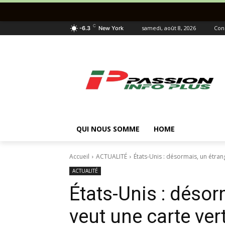
C
samedi, août 8, 2026
Con
-6.3
New York
QUI NOUS SOMME
HOME
Accueil
ACTUALITÉ
États-Unis : désormais, un étrang
ACTUALITÉ
États-Unis : désor
veut une carte ver