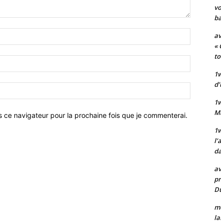
vo
ba
Nom
av
:*
« 
to
Email
:*
1w
d’
Site
:
1
M
s ce navigateur pour la prochaine fois que je commenterai.
1w
l’
da
av
pr
Du
mo
la