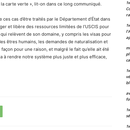
1
la carte verte », lit-on dans ce long communiqué.
Co
ra
 de ces cas d’être traités par le Département d’État dans
1w
nger et libère des ressources limitées de l’USCIS pour
l’
s qui relèvent de son domaine, y compris les visas pour
ap
 des êtres humains, les demandes de naturalisation et
mo
e façon pour une raison, et malgré le fait qu’elle ait été
pl
a à rendre notre système plus juste et plus efficace,
ca
1
vé
bl
av
fo
1w
sé
1w