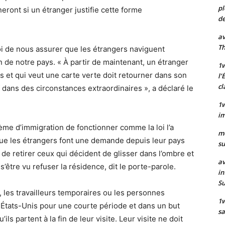
pl
neront si un étranger justifie cette forme
de
av
Th
 loi de nous assurer que les étrangers naviguent
 de notre pays. « À partir de maintenant, un étranger
1w
 et qui veut une carte verte doit retourner dans son
l’
cl
 dans des circonstances extraordinaires », a déclaré le
1w
im
tème d’immigration de fonctionner comme la loi l’a
m
sque les étrangers font une demande depuis leur pays
su
t de retirer ceux qui décident de glisser dans l’ombre et
av
’être vu refuser la résidence, dit le porte-parole.
in
S
 les travailleurs temporaires ou les personnes
1
ux États-Unis pour une courte période et dans un but
sa
ls partent à la fin de leur visite. Leur visite ne doit