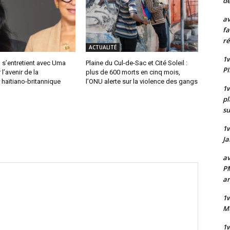
de
av
fa
ré
ACTUALITÉ
1w
 s’entretient avec Uma
Plaine du Cul-de-Sac et Cité Soleil :
PI
l’avenir de la
plus de 600 morts en cinq mois,
haïtiano-britannique
l’ONU alerte sur la violence des gangs
1w
pl
su
1
Ja
av
PM
a
1w
Mu
1