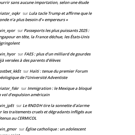
urrir sans aucune importation, selon une étude
iator_oqkr
Lula tacle Trump et affirme que le
sur
nde n’a plus besoin d’« empereurs »
win_xyor
Passeports les plus puissants 2025 :
sur
ngapour en tête, la France déchue, les États-Unis
gringolent
win_hyor
FAES : plus d’un milliard de gourdes
sur
jà versées à des parents d’élèves
stbet_kkEt
Haïti : tenue du premier Forum
sur
éologique de l’Université Adventiste
iator_fskr
Immigration : le Mexique a bloqué
sur
 vol d’expulsion américain
in_jpEt
Le RNDDH tire la sonnette d’alarme
sur
r les traitements cruels et dégradants infligés aux
étenus au CERMICOL
win_gmor
Église catholique : un adolescent
sur