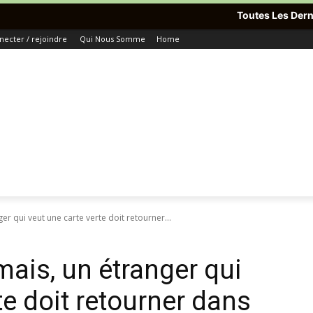
Toutes Les Dernières Informations
necter / rejoindre
Qui Nous Somme
Home
er qui veut une carte verte doit retourner...
mais, un étranger qui
te doit retourner dans