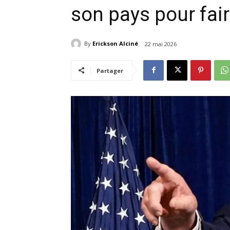
son pays pour fai
By
Erickson Alciné
22 mai 2026
Partager