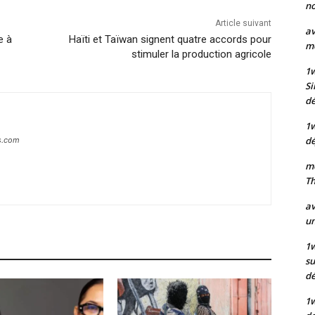
no
Article suivant
av
e à
Haïti et Taïwan signent quatre accords pour
mo
stimuler la production agricole
1
Si
dé
1
dé
s.com
mo
Th
av
un
1w
su
d
1