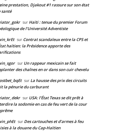
eine prestation, Djakout #1 rassure sur son état
 santé
iator_gokr
Haïti : tenue du premier Forum
sur
éologique de l’Université Adventiste
in_krEt
Contrat scandaleux entre la CPS et
sur
État haïtien: la Présidence apporte des
arifications
in_sgor
Un rappeur mexicain se fait
sur
planter des chaînes en or dans son cuir chevelu
ostbet_bqEt
La hausse des prix des circuits
sur
it la pénurie du carburant
iator_dekr
USA: l’État Texas se dit prêt à
sur
terdire la sodomie en cas de feu vert de la cour
uprême
win_phEt
Des cartouches et d’armes à feu
sur
isies à la douane du Cap-Haïtien