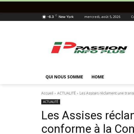
C
mercredi, août 5, 2026
C
-6.3
New York
QUI NOUS SOMME
HOME
Accueil
ACTUALITÉ
Les Assises réclament une transi
ACTUALITÉ
Les Assises récla
conforme à la Cons