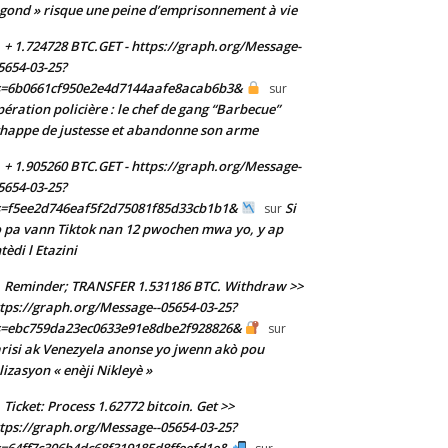
gond » risque une peine d’emprisonnement à vie
+ 1.724728 BTC.GET - https://graph.org/Message-
5654-03-25?
s=6b0661cf950e2e4d7144aafe8acab6b3&
sur
ération policière : le chef de gang “Barbecue”
happe de justesse et abandonne son arme
+ 1.905260 BTC.GET - https://graph.org/Message-
5654-03-25?
s=f5ee2d746eaf5f2d75081f85d33cb1b1&
Si
sur
 pa vann Tiktok nan 12 pwochen mwa yo, y ap
tèdi l Etazini
Reminder; TRANSFER 1.531186 BTC. Withdraw >>
tps://graph.org/Message--05654-03-25?
s=ebc759da23ec0633e91e8dbe2f928826&
sur
risi ak Venezyela anonse yo jwenn akò pou
ilizasyon « enèji Nikleyè »
Ticket: Process 1.62772 bitcoin. Get >>
tps://graph.org/Message--05654-03-25?
=64ff7c306b4dc68f319185d8ffeefd1e&