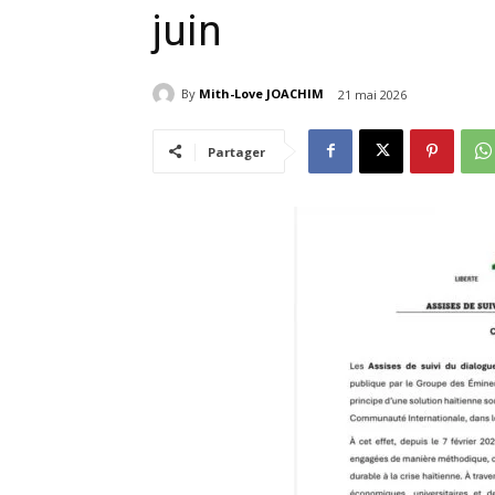
juin
By
Mith-Love JOACHIM
21 mai 2026
Partager