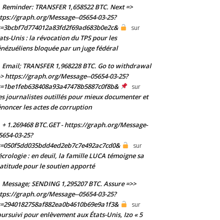
Reminder: TRANSFER 1,658522 BTC. Next =>
tps://graph.org/Message--05654-03-25?
s=3bcbf7d774012a83fd2f69ad683b0e2c&
sur
ats-Unis : la révocation du TPS pour les
nézuéliens bloquée par un juge fédéral
Email; TRANSFER 1,968228 BTC. Go to withdrawal
> https://graph.org/Message--05654-03-25?
s=1be1feb638408a93a47478b5887c0f8b&
sur
s journalistes outillés pour mieux documenter et
noncer les actes de corruption
+ 1.269468 BTC.GET - https://graph.org/Message-
5654-03-25?
s=050f5dd035bdd4ed2eb7c7e492ac7cd0&
sur
crologie : en deuil, la famille LUCA témoigne sa
atitude pour le soutien apporté
Message; SENDING 1,295207 BTC. Assure =>>
tps://graph.org/Message--05654-03-25?
s=2940182758af882ea0b4610b69e9a1f3&
sur
ursuivi pour enlèvement aux États-Unis, Izo « 5