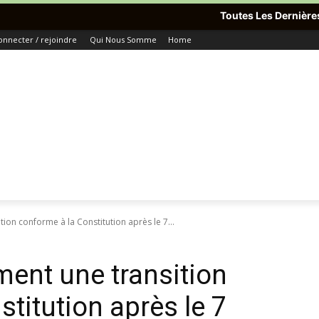
Toutes Les Dernières Informations Du
onnecter / rejoindre
Qui Nous Somme
Home
tion conforme à la Constitution après le 7...
ment une transition
titution après le 7