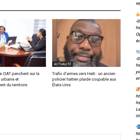
se
-0
h
Op
éc
-0
ACTUALITÉ
h
yo
e CIAT penchent sur la
Trafic d’armes vers Haïti : un ancien
en
 urbaine et
policier haïtien plaide coupable aux
t du territoire
États-Unis
ht
h
La
it
ht
hs