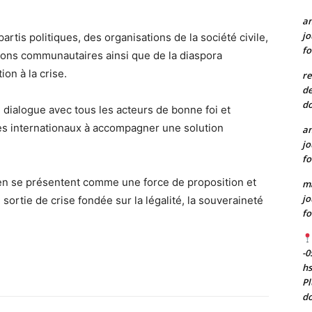
a
jo
partis politiques, des organisations de la société civile,
fo
ions communautaires ainsi que de la diaspora
on à la crise.
re
de
do
 dialogue avec tous les acteurs de bonne foi et
es internationaux à accompagner une solution
a
jo
fo
tien se présentent comme une force de proposition et
m
jo
rtie de crise fondée sur la légalité, la souveraineté
fo
-0
h
Pl
do