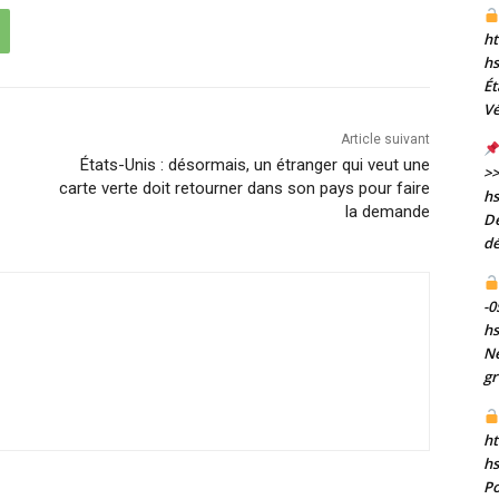
ht
h
Ét
Vé
Article suivant
États-Unis : désormais, un étranger qui veut une
>>
carte verte doit retourner dans son pays pour faire
h
la demande
De
dé
-0
h
Né
gr
ht
h
Po