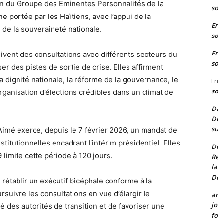
on du Groupe des Éminentes Personnalités de la
so
 portée par les Haïtiens, avec l’appui de la
Er
de la souveraineté nationale.
so
Er
uivent des consultations avec différents secteurs du
so
er des pistes de sortie de crise. Elles affirment
la dignité nationale, la réforme de la gouvernance, le
Er
so
organisation d’élections crédibles dans un climat de
Da
Do
su
-Aimé exerce, depuis le 7 février 2026, un mandat de
stitutionnelles encadrant l’intérim présidentiel. Elles
D
9 limite cette période à 120 jours.
Ré
la
D
e rétablir un exécutif bicéphale conforme à la
suivre les consultations en vue d’élargir le
a
jo
té des autorités de transition et de favoriser une
fo