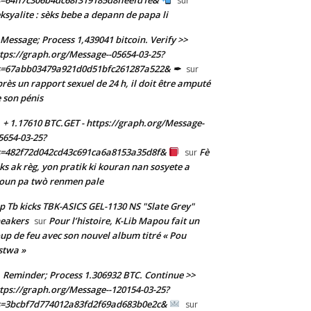
sur
ksyalite : sèks bebe a depann de papa li
Message; Process 1,439041 bitcoin. Verify >>
tps://graph.org/Message--05654-03-25?
s=67abb03479a921d0d51bfc261287a522& ✒
sur
rès un rapport sexuel de 24 h, il doit être amputé
 son pénis
+ 1.17610 BTC.GET - https://graph.org/Message-
5654-03-25?
s=482f72d042cd43c691ca6a8153a35d8f&
Fè
sur
ks ak règ, yon pratik ki kouran nan sosyete a
oun pa twò renmen pale
p Tb kicks TBK-ASICS GEL-1130 NS "Slate Grey"
eakers
Pour l’histoire, K-Lib Mapou fait un
sur
up de feu avec son nouvel album titré « Pou
stwa »
Reminder; Process 1.306932 BTC. Continue >>
tps://graph.org/Message--120154-03-25?
s=3bcbf7d774012a83fd2f69ad683b0e2c&
sur