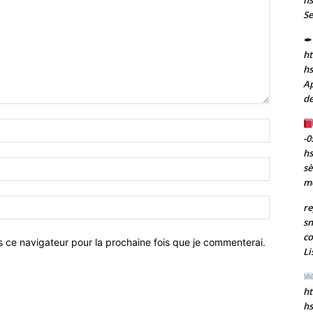
Se
✒ 
ht
h
Ap
de
Nom
-0
:*
h
Email
sè
:*
m
Site
re
:
sn
co
s ce navigateur pour la prochaine fois que je commenterai.
Li
ht
h